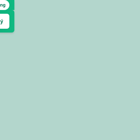
ống
Ký