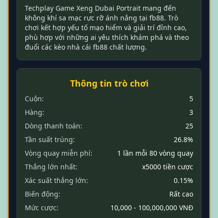
Techplay Game Xeng Dubai Portrait mang đến
không khí sa mạc rực rỡ ánh nắng tại fb88. Trò
chơi kết hợp yếu tố mạo hiểm và giải trí đỉnh cao,
phù hợp với những ai yêu thích khám phá và theo
đuổi các kèo nhà cái fb88 chất lượng.
Thông tin trò chơi
Cuộn:
5
Hàng:
3
Dòng thanh toán:
25
Tần suất trúng:
26.8%
Vòng quay miễn phí:
1 lần mỗi 80 vòng quay
Thắng lớn nhất:
x5000 tiền cược
Xác suất thắng lớn:
0.15%
Biến động:
Rất cao
Mức cược:
10,000 - 100,000,000 VNĐ