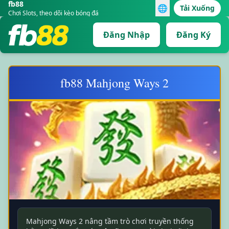
fb88
🌐
Tải Xuống
Chơi Slots, theo dõi kèo bóng đá
Đăng Nhập
Đăng Ký
fb88 Mahjong Ways 2
Mahjong Ways 2 nâng tầm trò chơi truyền thống